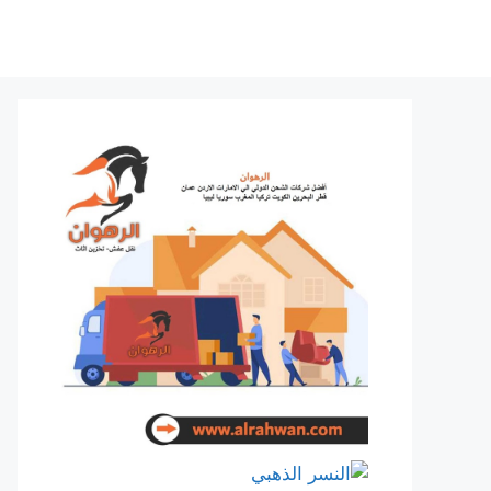
نتقل
لى
لمحتوى