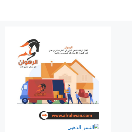
نتقل
لى
لمحتوى