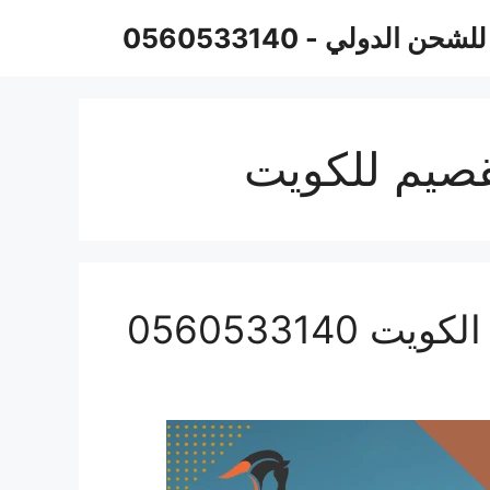
حن الدولي - 0560533140
صيم للكويت
056053314