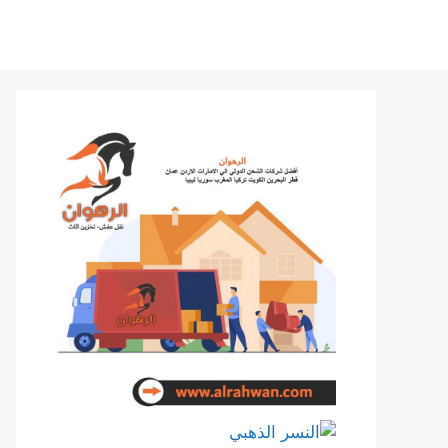
نتقل
لى
لمحتوى