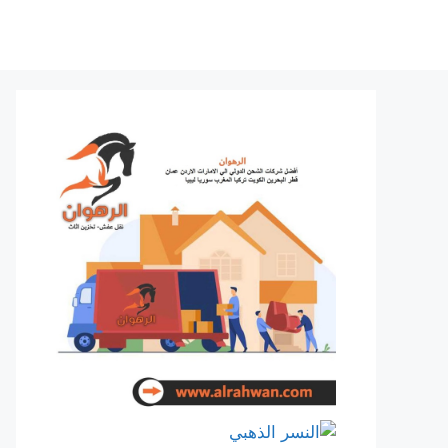
نتقل
لى
لمحتوى