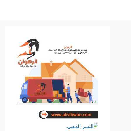
نتقل
لى
لمحتوى