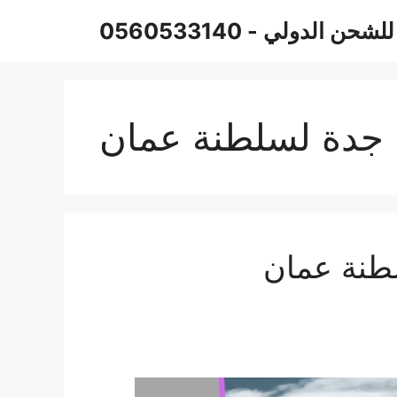
حن الدولي - 0560533140
جدة لسلطنة عمان
طنة عمان