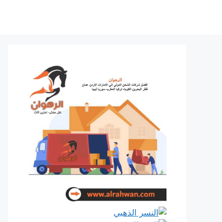
نتقل
لى
لمحتوى