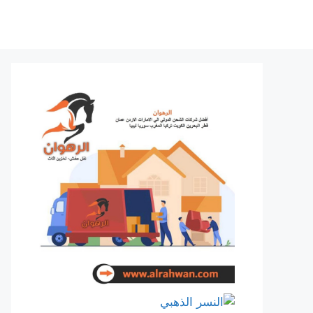
نتقل
لى
لمحتوى