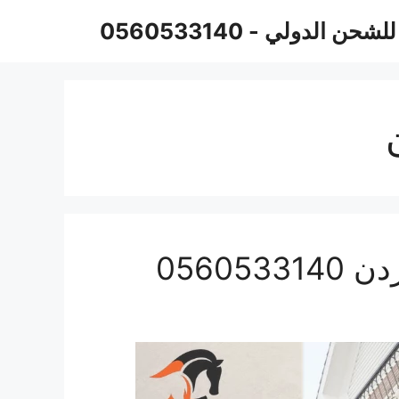
حن الدولي - 0560533140
0560