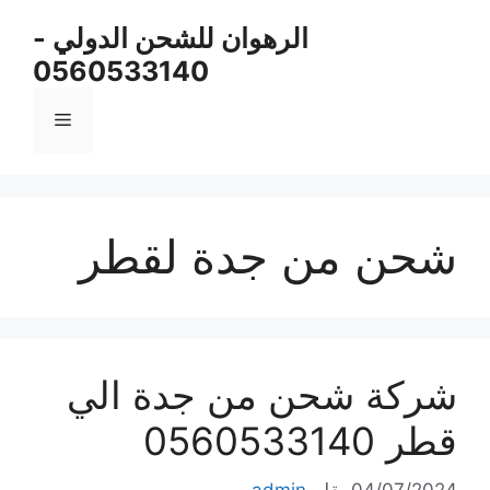
نتقل
الرهوان للشحن الدولي -
لى
0560533140
لمحتوى
القائمة
شحن من جدة لقطر
شركة شحن من جدة الي
قطر 0560533140
04/07/2024
بقلم
admin