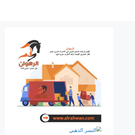
نتقل
لى
لمحتوى