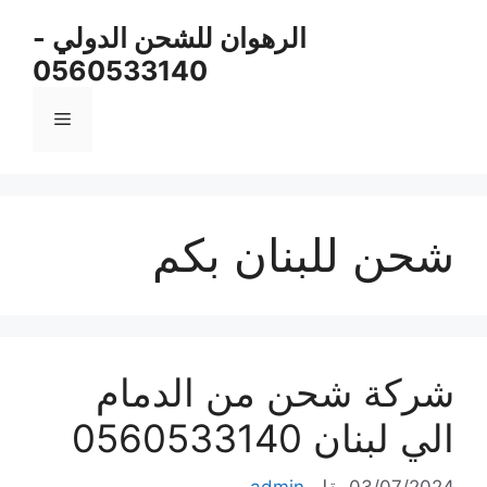
نتقل
الرهوان للشحن الدولي -
لى
0560533140
لمحتوى
القائمة
شحن للبنان بكم
شركة شحن من الدمام
الي لبنان 0560533140
03/07/2024
بقلم
admin