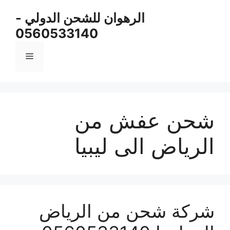
نتقل
الرهوان للشحن الدولي -
لى
0560533140
لمحتوى
القائمة
شحن عفش من
الرياض الى ليبيا
شركة شحن من الرياض