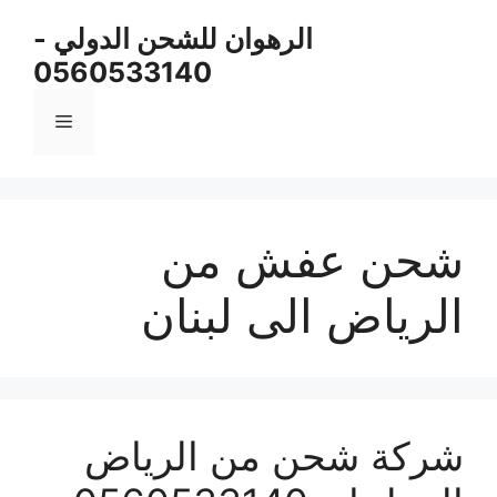
نتقل
الرهوان للشحن الدولي -
لى
0560533140
لمحتوى
القائمة
شحن عفش من
الرياض الى لبنان
شركة شحن من الرياض