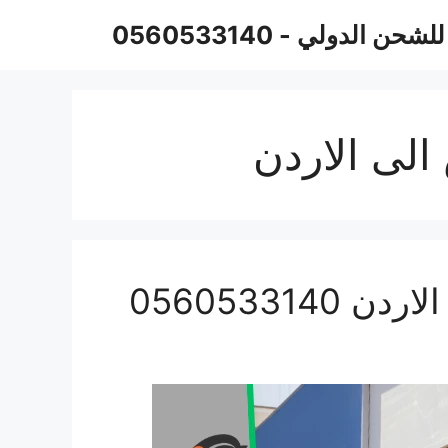
حن الدولي - 0560533140
لى الاردن
05605331