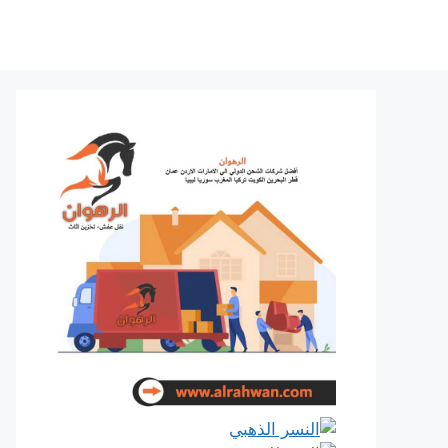
نتقل
لى
لمحتوى