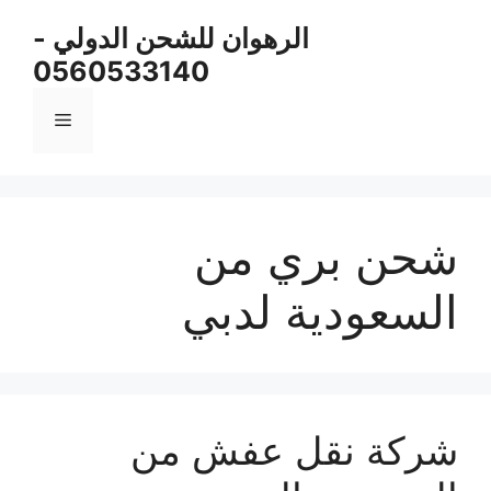
نتقل
الرهوان للشحن الدولي -
لى
0560533140
لمحتوى
القائمة
شحن بري من
السعودية لدبي
شركة نقل عفش من