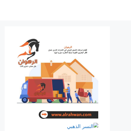
نتقل
لى
لمحتوى