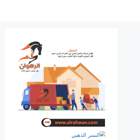
نتقل
لى
لمحتوى