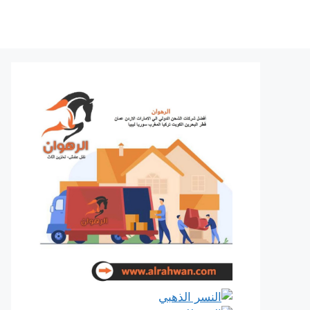
نتقل
لى
لمحتوى