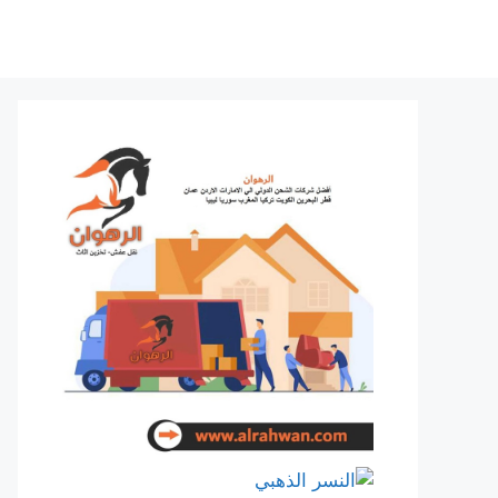
نتقل
لى
لمحتوى