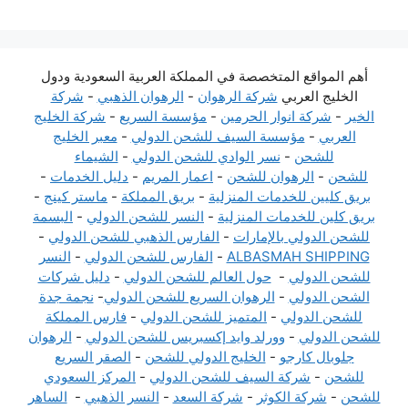
أهم المواقع المتخصصة في المملكة العربية السعودية ودول
الخليج العربي
شركة الرهوان
-
الرهوان الذهبي
-
شركة
الخير
-
شركة انوار الحرمين
-
مؤسسة السريع
-
شركة الخليج
العربي
-
مؤسسة السيف للشحن الدولي
-
معبر الخليج
للشحن
-
نسر الوادي للشحن الدولي
-
الشيماء
للشحن
-
الرهوان للشحن
-
اعمار المريم
-
دليل الخدمات
-
بريق كليين للخدمات المنزلية
-
بريق المملكة
-
ماستر كينج
-
بريق كلين للخدمات المنزلية
-
النسر للشحن الدولي
-
البسمة
للشحن الدولي بالإمارات
-
الفارس الذهبي للشحن الدولي
-
ALBASMAH SHIPPING
-
الفارس للشحن الدولي
-
النسر
للشحن الدولي
-
حول العالم للشحن الدولي
-
دليل شركات
الشحن الدولي
-
الرهوان السريع للشحن الدولي
-
نجمة جدة
للشحن الدولي
-
المتميز للشحن الدولي
-
فارس المملكة
للشحن الدولي
-
وورلد وايد إكسبريس للشحن الدولي
-
الرهوان
جلوبال كارجو
-
الخليج الدولي للشحن
-
الصقر السريع
للشحن
-
شركة السيف للشحن الدولي
-
المركز السعودي
للشحن
-
شركة الكوثر
-
شركة السعد
-
النسر الذهبي
-
الساهر