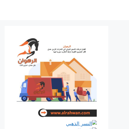
نتقل
لى
لمحتوى