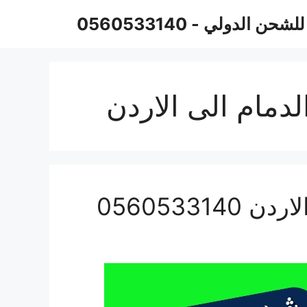
حن الدولي - 0560533140
دمام الى الاردن
0560533