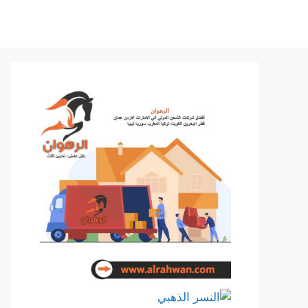
نتقل
لى
لمحتوى