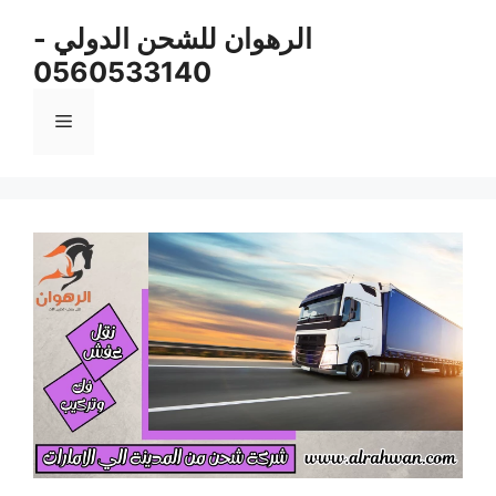
نتقل
الرهوان للشحن الدولي -
لى
0560533140
لمحتوى
القائمة