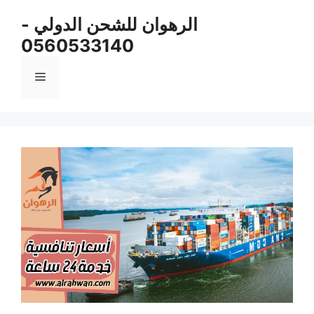
نتقل
الرهوان للشحن الدولي -
لى
0560533140
لمحتوى
القائمة